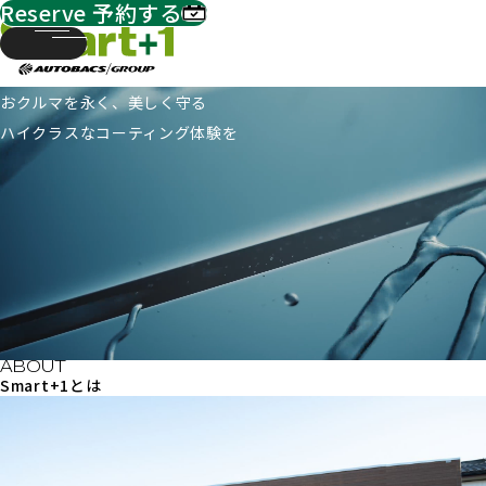
Reserve
予約する
フィルム・ラッピング
リペア
SHOP LIST
CAMPAIGN
おクルマを永く、美しく守る
FAQ
ハイクラスな
コーティング体験を
予約する
LOGIN
Smart+1とは