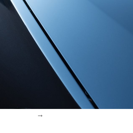
BODY COATING
ボディコーティング
シリーズ
Smart+Pro
ボディコーティングの品質は、コーティング剤を塗布する前にボディを磨
き上げる「下地処理」によって決まると言っても過言ではありません。