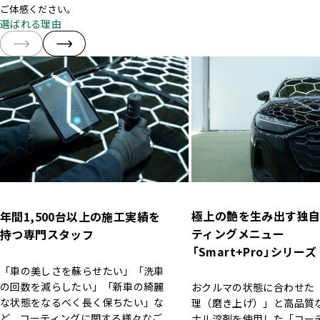
ご体感ください。
選ばれる理由
極上の艶を生み出す独
年間1,500台以上の施工実績を
ティングメニュー
持つ
専門スタッフ
「Smart+Pro」
シリーズ
「車の美しさを蘇らせたい」「洗車
の回数を減らしたい」「新車の綺麗
おクルマの状態に合わせた
な状態をなるべく長く保ちたい」な
理（磨き上げ）」と高品質
ど、コーティングに関する様々なご
ナル溶剤を使用した「コー