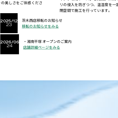
その美しさをご体感くださ
リの侵入を防ぎつつ、温湿度を一
閉空間で施工を行っています。
茨木西店移転のお知らせ
2025/12
23
移転のお知らせをみる
・湘南平塚
オープンのご案内
2026/06
24
店舗詳細ページをみる