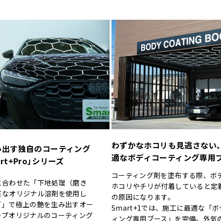
わずかなホコリも見逃さない
み出す独自のコーティング
適なボディコーティング専用
rt+Pro」
シリーズ
コーティング剤を塗布する際、ボ
に合わせた「下地処理（磨き
ホコリやチリが付着していると定
質なオリジナル溶剤を使用し
の原因になります。
グ」で極上の艶を生み出すオー
Smart+1では、施工に最適な「
ープオリジナルのコーティング
ィング専用ブース」を完備。外気