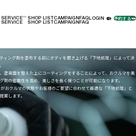
予約する
ボディコーティング
SERVICE
SHOP LIST
CAMPAIGN
FAQ
LOGIN
SERVICE
SHOP LIST
CAMPAIGN
FAQ
手洗い洗車
外装リフレッシュ
ボディコーティング
内装リフレッシュ
フィルム・ラッピング
ティング剤を塗布する前にボディを磨き上げる「下地処理」によって決
リペア
。
、塗装面を整えた上にコーティングをすることによって、おクルマを美
グ剤の密着性を高め、美しさを長く保つことが可能になります。
タッフがおクルマの状態やお客様のご要望に合わせて最適な「下地処理」と
提案します。