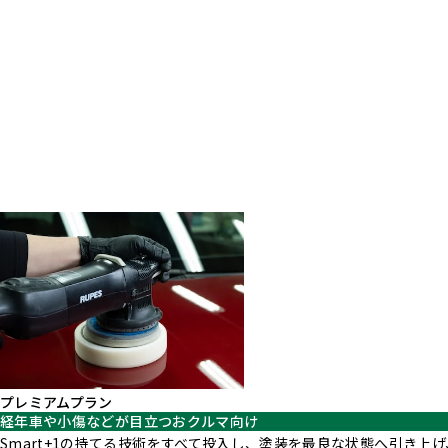
Smart+Pro
シリーズ
最適な下地処理をコーティングメニューに組み合わせてご提案する、
オートバックスグループ独自のメニュー。
下地処理
プレミアムプラン
経年車や小傷などが目立つおクルマ向け
Smart+1の持てる技術をすべて投入し、塗装を最良な状態へ引き上