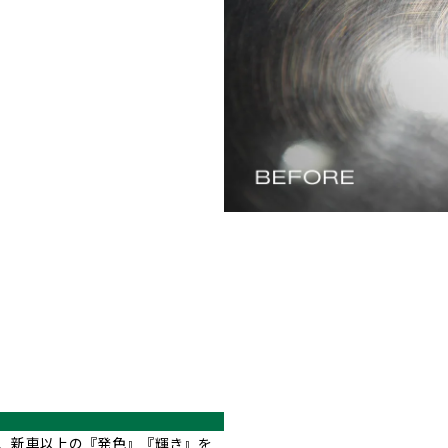
げ、新車以上の『発色』『輝き』を