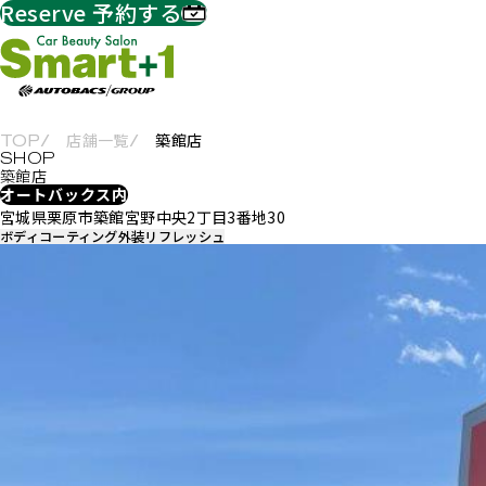
Reserve
予約する
店舗一覧
築館店
TOP
築館店
オートバックス内
宮城県栗原市築館宮野中央2丁目3番地30
ボディコーティング
外装リフレッシュ