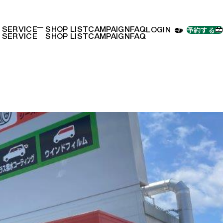
予約する
ボディコーティング
SERVICE
SHOP LIST
CAMPAIGN
FAQ
LOGIN
SERVICE
SHOP LIST
CAMPAIGN
FAQ
手洗い洗車
外装リフレッシュ
内装リフレッシュ
フィルム・ラッピング
リペア