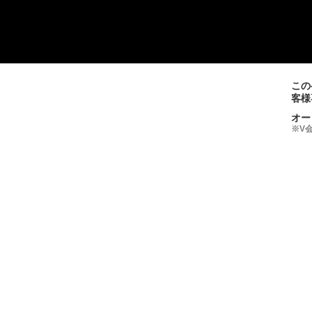
この
客様
オー
※V