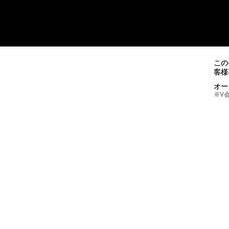
この
客様
オー
※V