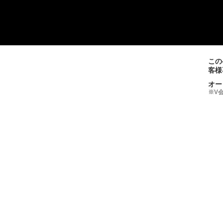
この
客様
オー
※V