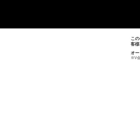
この
客様
オー
※V