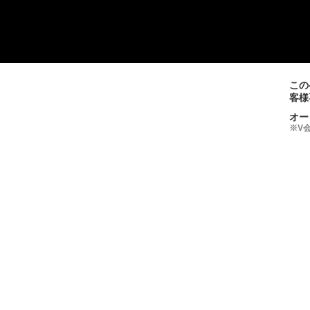
この
客様
オー
※V