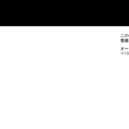
この
客様
オー
※V