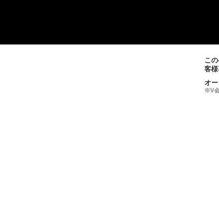
この
客様
オー
※V